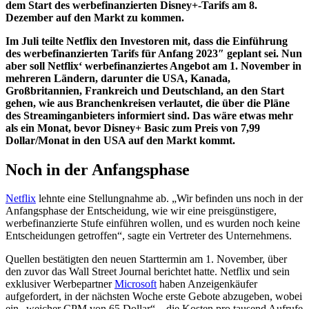
dem Start des werbefinanzierten Disney+-Tarifs am 8.
Dezember auf den Markt zu kommen.
Im Juli teilte Netflix den Investoren mit, dass die Einführung
des werbefinanzierten Tarifs für Anfang 2023″ geplant sei. Nun
aber soll Netflix‘ werbefinanziertes Angebot am 1. November in
mehreren Ländern, darunter die USA, Kanada,
Großbritannien, Frankreich und Deutschland, an den Start
gehen, wie aus Branchenkreisen verlautet, die über die Pläne
des Streaminganbieters informiert sind. Das wäre etwas mehr
als ein Monat, bevor Disney+ Basic zum Preis von 7,99
Dollar/Monat in den USA auf den Markt kommt.
Noch in der Anfangsphase
Netflix
lehnte eine Stellungnahme ab. „Wir befinden uns noch in der
Anfangsphase der Entscheidung, wie wir eine preisgünstigere,
werbefinanzierte Stufe einführen wollen, und es wurden noch keine
Entscheidungen getroffen“, sagte ein Vertreter des Unternehmens.
Quellen bestätigten den neuen Starttermin am 1. November, über
den zuvor das Wall Street Journal berichtet hatte. Netflix und sein
exklusiver Werbepartner
Microsoft
haben Anzeigenkäufer
aufgefordert, in der nächsten Woche erste Gebote abzugeben, wobei
ein „weicher CPM von 65 Dollar“ – die Kosten pro tausend Aufrufe