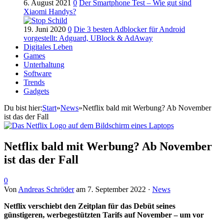
6. August 2021
0
Der Smartphone Test – Wie gut sind
Xiaomi Handys?
19. Juni 2020
0
Die 3 besten Adblocker für Android
vorgestellt: Adguard, UBlock & AdAway
Digitales Leben
Games
Unterhaltung
Software
Trends
Gadgets
Du bist hier:
Start
»
News
»
Netflix bald mit Werbung? Ab November
ist das der Fall
Netflix bald mit Werbung? Ab November
ist das der Fall
0
Von
Andreas Schröder
am
7. September 2022
·
News
Netflix verschiebt den Zeitplan für das Debüt seines
günstigeren, werbegestützten Tarifs auf November – um vor