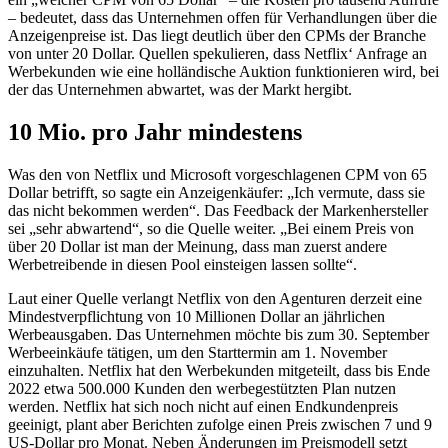
– bedeutet, dass das Unternehmen offen für Verhandlungen über die
Anzeigenpreise ist. Das liegt deutlich über den CPMs der Branche
von unter 20 Dollar. Quellen spekulieren, dass Netflix‘ Anfrage an
Werbekunden wie eine holländische Auktion funktionieren wird, bei
der das Unternehmen abwartet, was der Markt hergibt.
10 Mio. pro Jahr mindestens
Was den von Netflix und Microsoft vorgeschlagenen CPM von 65
Dollar betrifft, so sagte ein Anzeigenkäufer: „Ich vermute, dass sie
das nicht bekommen werden“. Das Feedback der Markenhersteller
sei „sehr abwartend“, so die Quelle weiter. „Bei einem Preis von
über 20 Dollar ist man der Meinung, dass man zuerst andere
Werbetreibende in diesen Pool einsteigen lassen sollte“.
Laut einer Quelle verlangt Netflix von den Agenturen derzeit eine
Mindestverpflichtung von 10 Millionen Dollar an jährlichen
Werbeausgaben. Das Unternehmen möchte bis zum 30. September
Werbeeinkäufe tätigen, um den Starttermin am 1. November
einzuhalten. Netflix hat den Werbekunden mitgeteilt, dass bis Ende
2022 etwa 500.000 Kunden den werbegestützten Plan nutzen
werden. Netflix hat sich noch nicht auf einen Endkundenpreis
geeinigt, plant aber Berichten zufolge einen Preis zwischen 7 und 9
US-Dollar pro Monat. Neben Änderungen im Preismodell setzt