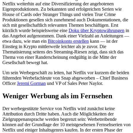
Netflix weiterhin auf eine Diversifizierung der angebotenen
Eigenproduktionen. Zu bekannten und erfolgreichen Serien wie
House of Cards oder Stranger Things und vielen True Crime
Produktionen gesellen sich zunehmend auch Dokumentationen, die
sich mit gesellschaftlich relevanten Themen beschäftigen. Erst
kürzlich wurde beispielsweise eine
Doku über Kryptowährungen
in
das Angebot aufgenommen. Dank einer Vielzahl an Anleitungen —
etwa dazu, wie man ein
Bitcoinkonto erstellen
kann — ist der
Einstieg in Krypto mittlerweile leichter als je zuvor. Die
Thematisierung seitens des Streaming-Riesen zeigt, dass sich das
Thema von einer Randerscheinung endgültig in die Mitte der
Gesellschaft bewegt hat.
Um sein Werbegeschäft zu leiten, hat Netflix vor kurzem die beiden
führenden Werbefachleute von Snap abgeworben – Chief Business
Officer
Jeremi Gorman
und VP of Sales Peter Naylor.
Weniger Werbung als im Fernsehen
Der werbegestützte Service von Netflix wird zunächst keine
Attribution durch Dritte haben. Auch die Möglichkeiten der
Zielgruppenansprache werden begrenzt sein: Werbetreibende
können auf der Grundlage der 10 meistgesehenen Fernsehserien von
Netflix und einiger Inhaltsgenres kaufen. In der ersten Phase der