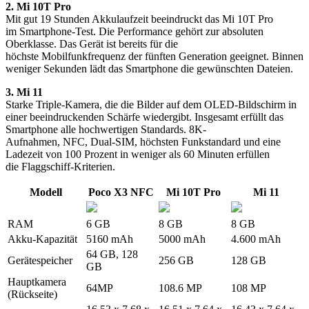
2. Mi 10T Pro
Mit gut 19 Stunden Akkulaufzeit beeindruckt das Mi 10T Pro
im Smartphone-Test. Die Performance gehört zur absoluten
Oberklasse. Das Gerät ist bereits für die
höchste Mobilfunkfrequenz der fünften Generation geeignet. Binnen
weniger Sekunden lädt das Smartphone die gewünschten Dateien.
3. Mi 11
Starke Triple-Kamera, die die Bilder auf dem OLED-Bildschirm in
einer beeindruckenden Schärfe wiedergibt. Insgesamt erfüllt das
Smartphone alle hochwertigen Standards. 8K-
Aufnahmen, NFC, Dual-SIM, höchsten Funkstandard und eine
Ladezeit von 100 Prozent in weniger als 60 Minuten erfüllen
die Flaggschiff-Kriterien.
Modell
Poco X3 NFC
Mi 10T Pro
Mi 11
RAM
6 GB
8 GB
8 GB
Akku-Kapazität
5160 mAh
5000 mAh
4.600 mAh
64 GB, 128
Gerätespeicher
256 GB
128 GB
GB
Hauptkamera
64MP
108.6 MP
108 MP
(Rückseite)