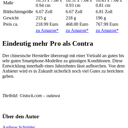
16.53 x 7.68 x
16.51 x 7.64 x
16.43 x 7.64 x
Maße
0.94 cm
0.93 cm
0.81 cm
Bildschirmgröße
6.67 Zoll
6.67 Zoll
6.81 Zoll
Gewicht
215 g
218 g
196 g
Preis ca.
218.99 Euro
468.00 Euro
767.99 Euro
zu Amazon*
zu Amazon*
zu Amazon*
Eindeutig mehr Pro als Contra
Der chinesische Hersteller überzeugt mit einer Vielzahl an guten bis
sehr guten Smartphone-Modellen zu günstigen Konditionen. Diese
Entwicklung innerhalb eines Jahrzehntes lässt aufhorchen. Von dem
Anbieter wird es in Zukunft sicherlich noch viel Gutes zu berichten
geben.
Titelbild: ©istock.com – oatawa
Über den Autor
Andreas Schröder