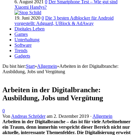
6. August 2021
0
Der Smartphone Test – Wie gut sind
Xiaomi Handys?
19. Juni 2020
0
Die 3 besten Adblocker für Android
vorgestellt: Adguard, UBlock & AdAway
Digitales Leben
Games
Unterhaltung
Software
Trends
Gadgets
Du bist hier:
Start
»
Allgemein
»
Arbeiten in der Digitalbranche:
Ausbildung, Jobs und Vergütung
Arbeiten in der Digitalbranche:
Ausbildung, Jobs und Vergütung
0
Von
Andreas Schröder
am
2. Dezember 2019
·
Allgemein
Arbeiten in der
Digitalbranche
– das ist für viele Arbeitnehmer
ein Traum, denn immerhin verspricht dieser Bereich nicht nur
aktuelle, interessante
Themenfelder
. Die Digitalisierung erweist