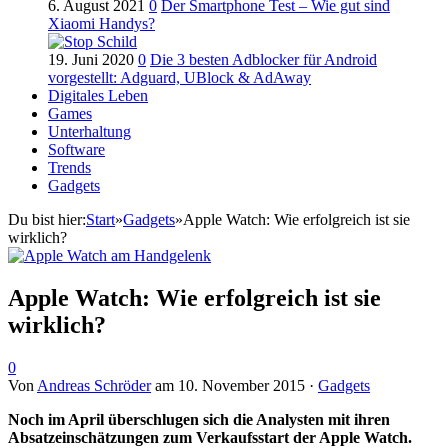
6. August 2021
0
Der Smartphone Test – Wie gut sind
Xiaomi Handys?
19. Juni 2020
0
Die 3 besten Adblocker für Android
vorgestellt: Adguard, UBlock & AdAway
Digitales Leben
Games
Unterhaltung
Software
Trends
Gadgets
Du bist hier:
Start
»
Gadgets
»
Apple Watch: Wie erfolgreich ist sie
wirklich?
Apple Watch: Wie erfolgreich ist sie
wirklich?
0
Von
Andreas Schröder
am
10. November 2015
·
Gadgets
Noch im April überschlugen sich die Analysten mit ihren
Absatzeinschätzungen zum Verkaufsstart der Apple Watch.