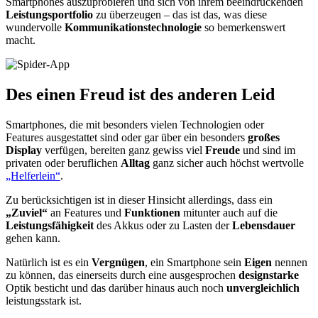
Smartphones auszuprobieren und sich von ihrem beeindruckenden
Leistungsportfolio
zu überzeugen – das ist das, was diese
wundervolle
Kommunikationstechnologie
so bemerkenswert
macht.
Des einen Freud ist des anderen Leid
Smartphones, die mit besonders vielen Technologien oder
Features ausgestattet sind oder gar über ein besonders
großes
Display
verfügen, bereiten ganz gewiss viel
Freude
und sind im
privaten oder beruflichen
Alltag
ganz sicher auch höchst wertvolle
„Helferlein“
.
Zu berücksichtigen ist in dieser Hinsicht allerdings, dass ein
„Zuviel“
an Features und
Funktionen
mitunter auch auf die
Leistungsfähigkeit
des Akkus oder zu Lasten der
Lebensdauer
gehen kann.
Natürlich ist es ein
Vergnügen
, ein Smartphone sein
Eigen
nennen
zu können, das einerseits durch eine ausgesprochen
designstarke
Optik besticht und das darüber hinaus auch noch
unvergleichlich
leistungsstark ist.