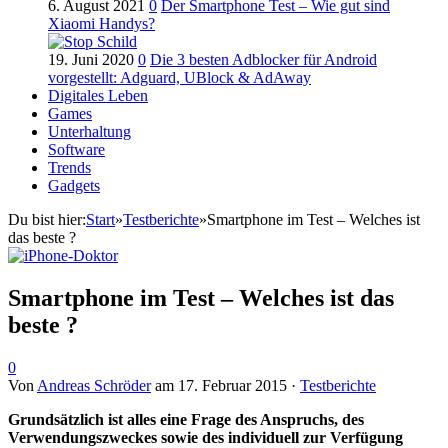
6. August 2021
0
Der Smartphone Test – Wie gut sind
Xiaomi Handys?
19. Juni 2020
0
Die 3 besten Adblocker für Android
vorgestellt: Adguard, UBlock & AdAway
Digitales Leben
Games
Unterhaltung
Software
Trends
Gadgets
Du bist hier:
Start
»
Testberichte
»
Smartphone im Test – Welches ist
das beste ?
Smartphone im Test – Welches ist das
beste ?
0
Von
Andreas Schröder
am
17. Februar 2015
·
Testberichte
Grundsätzlich ist alles eine Frage des Anspruchs, des
Verwendungszweckes sowie des individuell zur Verfügung