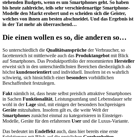
stehenden Budgets, wenn es um Smartphones geht. So haben
bis heute zahlreiche, teils sehr verschiedenartige Smartphone-
Modelle den Markt erobert und es scheiden sich die Geister,
welches von ihnen am besten abschneidet. Und das Ergebnis ist
in der Tat mehr als überraschend…
Die einen wollen es so, die anderen so…
So unterschiedlich die
Qualitätsansprüche
der Verbraucher, so
facettenreich ist mittlerweile auch das
Produktangebot
mit Blick
auf Smartphones. Das Produktportfolio der renommierten
Hersteller
erweist sich in den unterschiedlichsten Bereichen diesbezüglich als
höchst
kundenorientiert
und individuell. Insofern ist es wahrlich
schwierig, sich hinsichtlich einer
besonders
vorbildlichen
Beschaffenheit festzulegen.
Fakt
nämlich ist, dass heute selbst preislich attraktive Smartphones
in Sachen
Funktionalität
, Leistungsumfang und Lebensdauer sehr
wohl in der
Lage
sind, mit einigen der besonders hochpreisigen
Geräte
mitzuhalten. Insofern gilt es, die weite Welt der
Smartphones
zunächst einmal zu kategorisieren in Einsteiger-
Modelle, Geräte für den erfahrenen
User
und die Luxus-Variante.
Das bedeutet im
Endeffekt
auch, dass hier bereits eine erste
Selektierung mit Blick auf die preislichen
Gegebenheiten