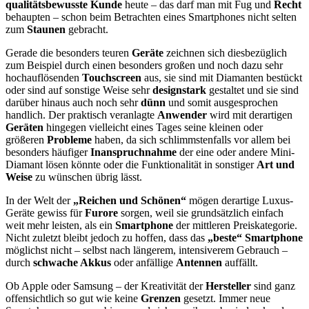
qualitätsbewusste Kunde
heute – das darf man mit Fug und
Recht
behaupten – schon beim Betrachten eines Smartphones nicht selten
zum
Staunen
gebracht.
Gerade die besonders teuren
Geräte
zeichnen sich diesbezüglich
zum Beispiel durch einen besonders großen und noch dazu sehr
hochauflösenden
Touchscreen
aus, sie sind mit Diamanten bestückt
oder sind auf sonstige Weise sehr
designstark
gestaltet und sie sind
darüber hinaus auch noch sehr
dünn
und somit ausgesprochen
handlich. Der praktisch veranlagte
Anwender
wird mit derartigen
Geräten
hingegen vielleicht eines Tages seine kleinen oder
größeren
Probleme
haben, da sich schlimmstenfalls vor allem bei
besonders häufiger
Inanspruchnahme
der eine oder andere Mini-
Diamant lösen könnte oder die Funktionalität in sonstiger
Art und
Weise
zu wünschen übrig lässt.
In der Welt der
„Reichen und Schönen“
mögen derartige Luxus-
Geräte gewiss für
Furore
sorgen, weil sie grundsätzlich einfach
weit mehr leisten, als ein
Smartphone
der mittleren Preiskategorie.
Nicht zuletzt bleibt jedoch zu hoffen, dass das
„beste“ Smartphone
möglichst nicht – selbst nach längerem, intensiverem Gebrauch –
durch
schwache Akkus
oder anfällige
Antennen
auffällt.
Ob Apple oder Samsung – der Kreativität der
Hersteller
sind ganz
offensichtlich so gut wie keine
Grenzen
gesetzt. Immer neue