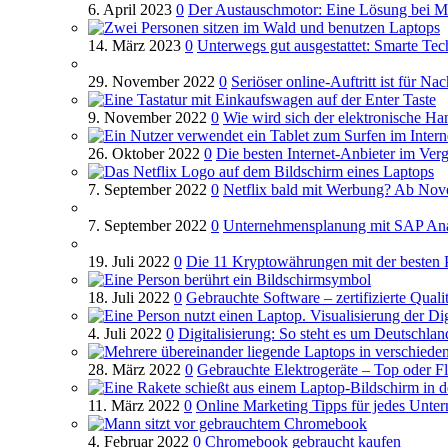
6. April 2023
0
Der Austauschmotor: Eine Lösung bei M
14. März 2023
0
Unterwegs gut ausgestattet: Smarte Te
29. November 2022
0
Seriöser online-Auftritt ist für Na
9. November 2022
0
Wie wird sich der elektronische Ha
26. Oktober 2022
0
Die besten Internet-Anbieter im Verg
7. September 2022
0
Netflix bald mit Werbung? Ab Novem
7. September 2022
0
Unternehmensplanung mit SAP Ana
19. Juli 2022
0
Die 11 Kryptowährungen mit der besten 
18. Juli 2022
0
Gebrauchte Software – zertifizierte Quali
4. Juli 2022
0
Digitalisierung: So steht es um Deutschlan
28. März 2022
0
Gebrauchte Elektrogeräte – Top oder F
11. März 2022
0
Online Marketing Tipps für jedes Unte
4. Februar 2022
0
Chromebook gebraucht kaufen