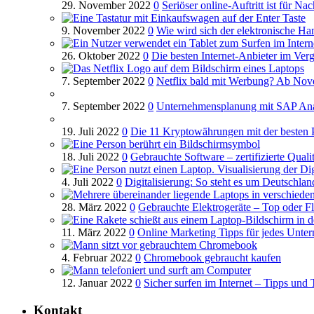
29. November 2022
0
Seriöser online-Auftritt ist für Na
9. November 2022
0
Wie wird sich der elektronische Ha
26. Oktober 2022
0
Die besten Internet-Anbieter im Verg
7. September 2022
0
Netflix bald mit Werbung? Ab Novem
7. September 2022
0
Unternehmensplanung mit SAP Ana
19. Juli 2022
0
Die 11 Kryptowährungen mit der besten 
18. Juli 2022
0
Gebrauchte Software – zertifizierte Quali
4. Juli 2022
0
Digitalisierung: So steht es um Deutschlan
28. März 2022
0
Gebrauchte Elektrogeräte – Top oder F
11. März 2022
0
Online Marketing Tipps für jedes Unte
4. Februar 2022
0
Chromebook gebraucht kaufen
12. Januar 2022
0
Sicher surfen im Internet – Tipps und 
Kontakt