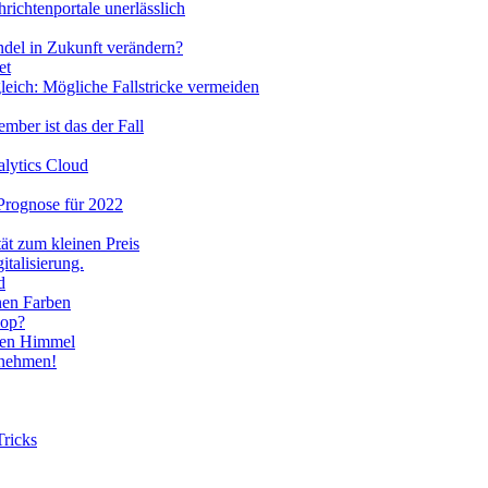
chrichtenportale unerlässlich
ndel in Zukunft verändern?
leich: Mögliche Fallstricke vermeiden
ber ist das der Fall
lytics Cloud
Prognose für 2022
tät zum kleinen Preis
d
lop?
rnehmen!
Tricks