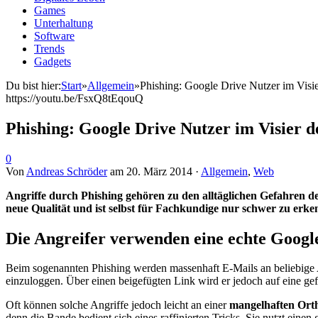
Games
Unterhaltung
Software
Trends
Gadgets
Du bist hier:
Start
»
Allgemein
»
Phishing: Google Drive Nutzer im Visi
https://youtu.be/FsxQ8tEqouQ
Phishing: Google Drive Nutzer im Visier 
0
Von
Andreas Schröder
am
20. März 2014
·
Allgemein
,
Web
Angriffe durch Phishing gehören zu den alltäglichen Gefahren des
neue Qualität und ist selbst für Fachkundige nur schwer zu erke
Die Angreifer verwenden eine echte Googl
Beim sogenannten Phishing werden massenhaft E-Mails an beliebige A
einzuloggen. Über einen beigefügten Link wird er jedoch auf eine gefä
Oft können solche Angriffe jedoch leicht an einer
mangelhaften Orth
denn die Bande bedient sich eines raffinierten Tricks. Sie nutzt einen