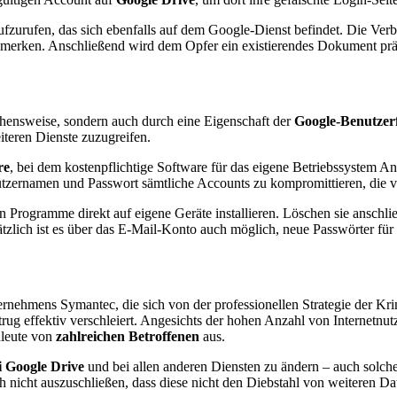
ufzurufen, das sich ebenfalls auf dem Google-Dienst befindet. Die Ve
erken. Anschließend wird dem Opfer ein existierendes Dokument präsen
gehensweise, sondern auch durch eine Eigenschaft der
Google-Benutzer
teren Dienste zuzugreifen.
re
, bei dem kostenpflichtige Software für das eigene Betriebssystem A
utzernamen und Passwort sämtliche Accounts zu kompromittieren, die 
rogramme direkt auf eigene Geräte installieren. Löschen sie anschlie
ätzlich ist es über das E-Mail-Konto auch möglich, neue Passwörter fü
nehmens Symantec, die sich von der professionellen Strategie der Krim
ug effektiv verschleiert. Angesichts der hohen Anzahl von Internetnu
leute von
zahlreichen Betroffenen
aus.
i Google Drive
und bei allen anderen Diensten zu ändern – auch solch
h nicht auszuschließen, dass diese nicht den Diebstahl von weiteren Da