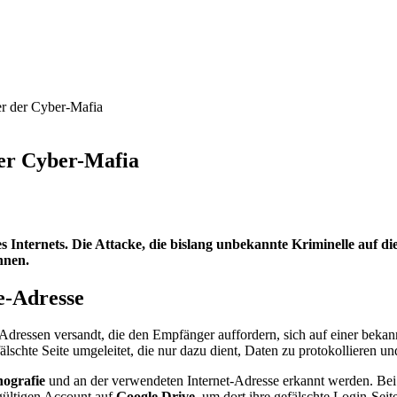
er der Cyber-Mafia
der Cyber-Mafia
 Internets. Die Attacke, die bislang unbekannte Kriminelle auf die
nnen.
e-Adresse
dressen versandt, die den Empfänger auffordern, sich auf einer beka
lschte Seite umgeleitet, die nur dazu dient, Daten zu protokollieren u
ografie
und an der verwendeten Internet-Adresse erkannt werden. Bei 
 gültigen Account auf
Google Drive
, um dort ihre gefälschte Login-Seit